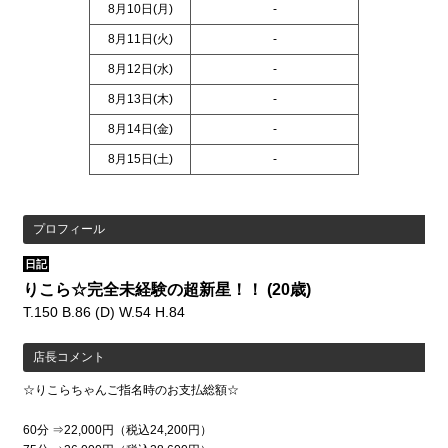
8月10日(
月
)
-
8月11日(
火
)
-
8月12日(
水
)
-
8月13日(
木
)
-
8月14日(
金
)
-
8月15日(
土
)
-
プロフィール
日記
りこら☆完全未経験の超新星！！
(20歳)
T.150 B.86 (D) W.54 H.84
店長コメント
☆りこらちゃんご指名時のお支払総額☆
60分 ⇒22,000円（税込24,200円）