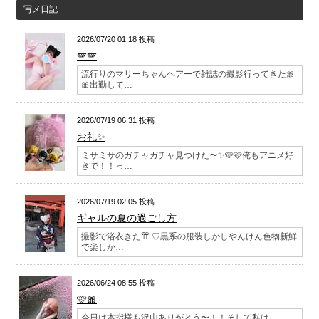
写メ日記
2026/07/20 01:18 投稿
🪽🪽
流行りのマリーちゃんヘアーで雑誌の撮影行ってきた🎀
🎀出勤して…
2026/07/19 06:31 投稿
お礼✨
ミサミサのガチャガチャ見つけた〜✨🩷🩷俺もアニメ好
きで！！っ…
2026/07/19 02:05 投稿
ギャルの夏の過ごし方
撮影で浴衣きた👘 ♡黒系の服装しかしやんけん色物新鮮
で楽しか…
2026/06/24 08:55 投稿
🩷🎀
今日は本指様も沢山ありがとう〜！！そして私は