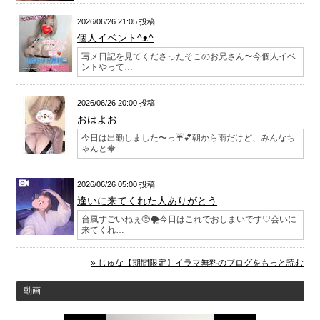
2026/06/26 21:05 投稿
個人イベント^ᴥ^
写メ日記を見てくださったそこのお兄さん〜今個人イベ
ントやって…
2026/06/26 20:00 投稿
おはよお
今日は出勤しました〜っ☔️💕朝から雨だけど、みんなち
ゃんと傘…
2026/06/26 05:00 投稿
逢いに来てくれた人ありがとう
台風すごいねぇ🥺🌪️今日はこれでおしまいです♡会いに
来てくれ…
» じゅな【期間限定】イラマ無料のブログをもっと読む
動画