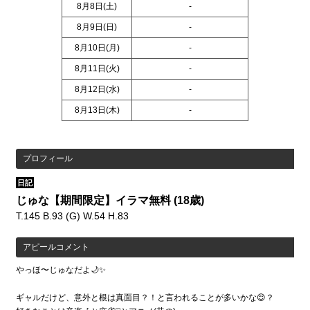
8月8日(
土
)
-
8月9日(
日
)
-
8月10日(
月
)
-
8月11日(
火
)
-
8月12日(
水
)
-
8月13日(
木
)
-
プロフィール
日記
じゅな【期間限定】イラマ無料
(18歳)
T.145 B.93 (G) W.54 H.83
アピールコメント
やっほ〜じゅなだよ🌙✨
ギャルだけど、意外と根は真面目？！と言われることが多いかな😌？