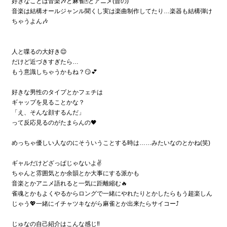
好きなことは音楽🎶と麻雀🀄とアニメ(昔の)
音楽は結構オールジャンル聞くし実は楽曲制作してたり…楽器も結構弾け
ちゃうよん🎶
人と喋るの大好き😌
だけど近づきすぎたら…
もう意識しちゃうかもね？😏💕
好きな男性のタイプとかフェチは
ギャップを見ることかな？
「え、そんな顔するんだ」
って反応見るのがたまらんの🖤
めっちゃ優しい人なのにそういうことする時は……みたいなのとかね(笑)
ギャルだけどざっぱじゃないよ✌️
ちゃんと雰囲気とか余韻とか大事にする派かも
音楽とかアニメ語れると一気に距離縮む🔥
雀魂とかもよくやるからロングで一緒にやれたりとかしたらもう超楽しん
じゃう💖一緒にイチャツキながら麻雀とか出来たらサイコー⤴️
じゅなの自己紹介はこんな感じ‼️