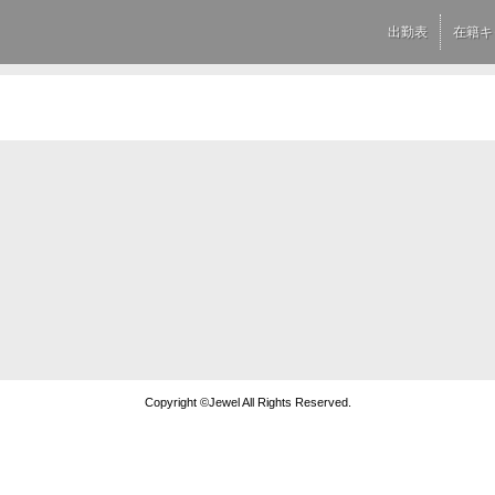
出勤表
在籍キ
Copyright ©Jewel All Rights Reserved.