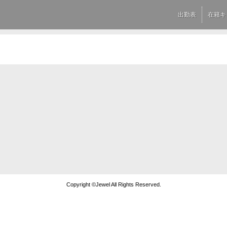
出勤表
在籍キ
Copyright ©Jewel All Rights Reserved.