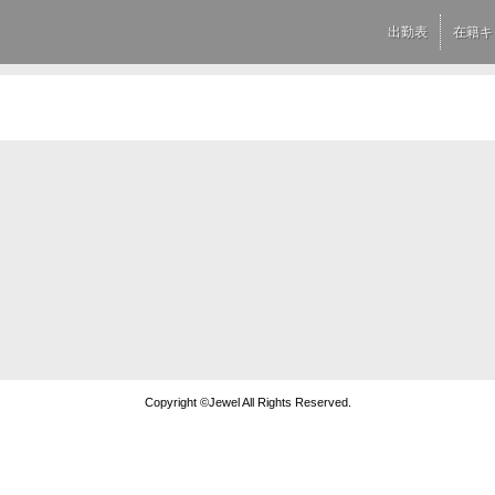
出勤表
在籍キ
Copyright ©Jewel All Rights Reserved.