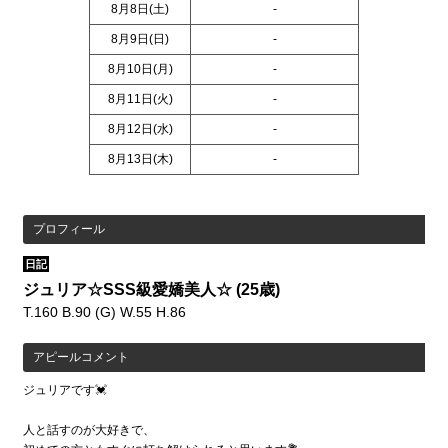
8月8日(
土
)
-
8月9日(
日
)
-
8月10日(
月
)
-
8月11日(
火
)
-
8月12日(
水
)
-
8月13日(
木
)
-
プロフィール
日記
ジュリア☆SSS級愛嬌美人☆
(25歳)
T.160 B.90 (G) W.55 H.86
アピールコメント
ジュリアです💓
人と話すのが大好きで、