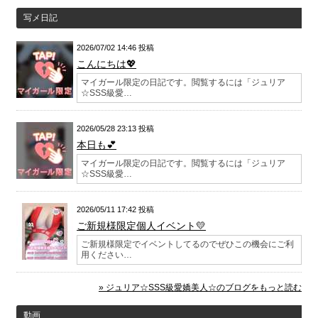
写メ日記
2026/07/02 14:46 投稿
こんにちは💖
マイガール限定の日記です。閲覧するには「ジュリア
☆SSS級愛…
2026/05/28 23:13 投稿
本日も💕
マイガール限定の日記です。閲覧するには「ジュリア
☆SSS級愛…
2026/05/11 17:42 投稿
ご新規様限定個人イベント💛
ご新規様限定でイベントしてるのでぜひこの機会にご利
用ください…
» ジュリア☆SSS級愛嬌美人☆のブログをもっと読む
動画